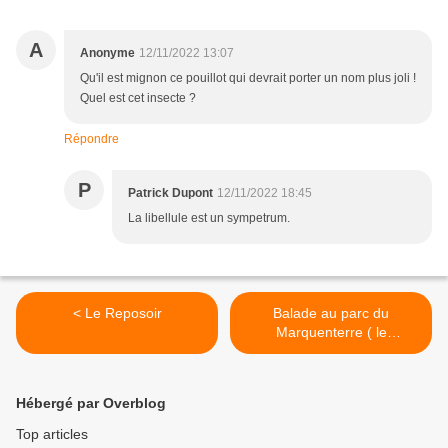
A
Anonyme
12/11/2022 13:07
Qu'il est mignon ce pouillot qui devrait porter un nom plus joli !
Quel est cet insecte ?
Répondre
P
Patrick Dupont
12/11/2022 18:45
La libellule est un sympetrum.
< Le Reposoir
Balade au parc du
Marquenterre ( le
26/11/2022 ) >
Hébergé par Overblog
Top articles