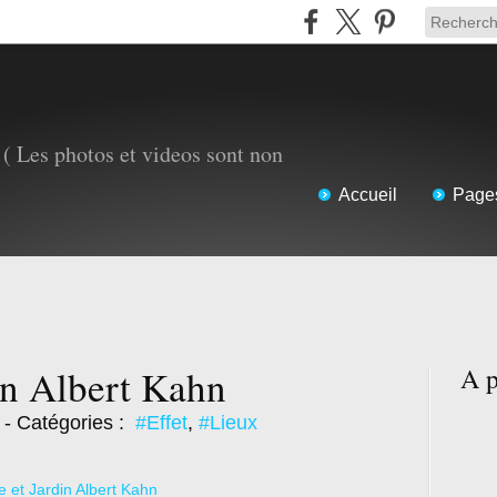
( Les photos et videos sont non
Accueil
Page
in Albert Kahn
A p
- Catégories :
#Effet
,
#Lieux