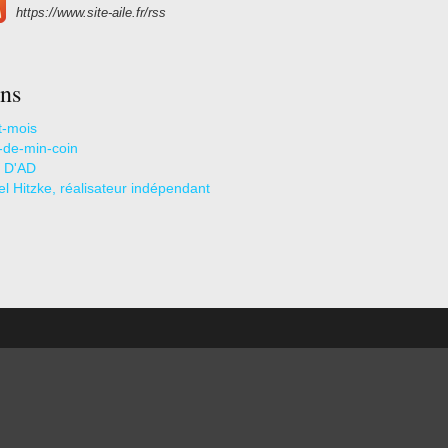
https://www.site-aile.fr/rss
ns
t-mois
s-de-min-coin
 D'AD
l Hitzke, réalisateur indépendant