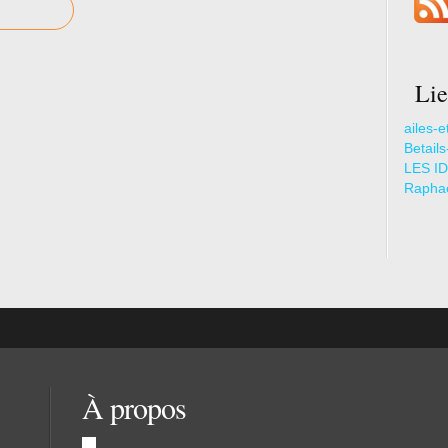
Lie
ailes-e
Betail
LES ID
Raphae
À propos