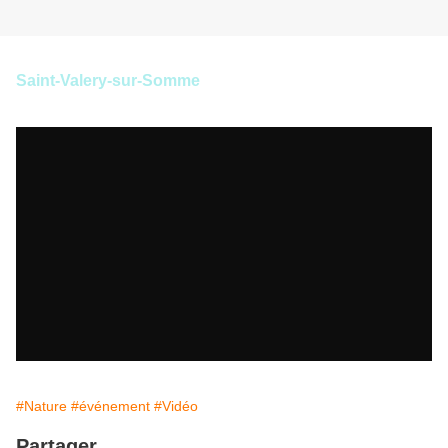
Saint-Valery-sur-Somme
#Nature
#événement
#Vidéo
Partager