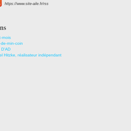
https://www.site-aile.fr/rss
ns
t-mois
s-de-min-coin
 D'AD
l Hitzke, réalisateur indépendant