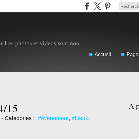
( Les photos et videos sont non
Accueil
Page
4/15
A p
- Catégories :
#événement
,
#Lieux
,