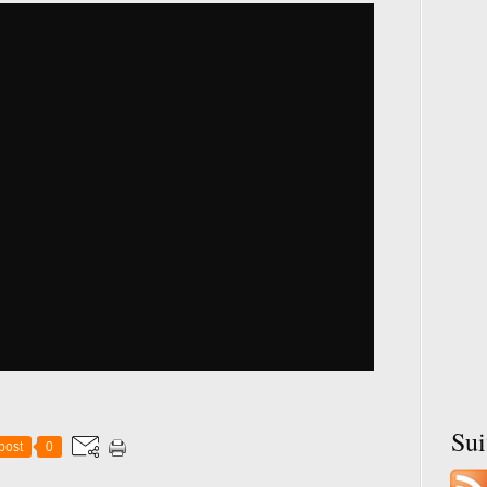
Su
post
0