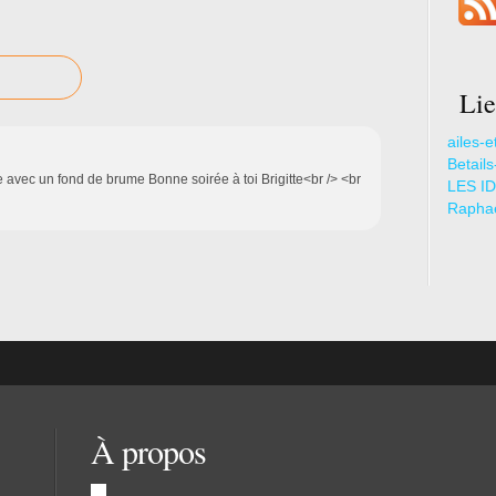
Lie
ailes-e
Betail
e avec un fond de brume Bonne soirée à toi Brigitte<br /> <br
LES ID
Raphae
À propos