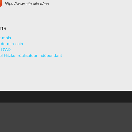
https://www.site-aile.fr/rss
ns
t-mois
s-de-min-coin
 D'AD
l Hitzke, réalisateur indépendant