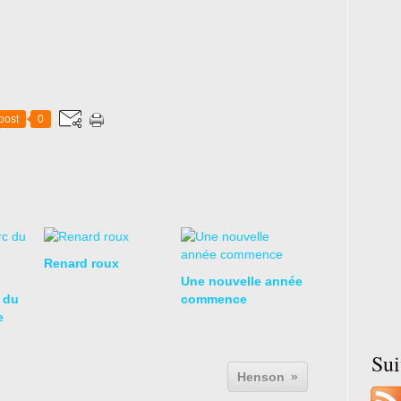
post
0
Renard roux
Une nouvelle année
 du
commence
e
Su
Henson