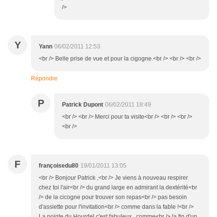
/>
Y
Yann
06/02/2011 12:53
<br /> Belle prise de vue et pour la cigogne.<br /> <br /> <br />
Répondre
P
Patrick Dupont
06/02/2011 18:49
<br /> <br /> Merci pour ta visite<br /> <br /> <br />
<br />
F
françoisedu80
19/01/2011 13:05
<br /> Bonjour Patrick ,<br /> Je viens à nouveau respirer
chez toi l'air<br /> du grand large en admirant la dextérité<br
/> de la cicogne pour trouver son repas<br /> pas besoin
d'assiette pour l'invitation<br /> comme dans la fable !<br />
La pointe du Hourdel c'est fabuleux , comme<br /> la fin d'un