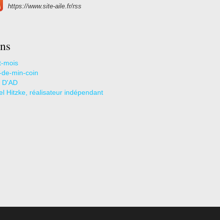
https://www.site-aile.fr/rss
ns
t-mois
s-de-min-coin
 D'AD
l Hitzke, réalisateur indépendant