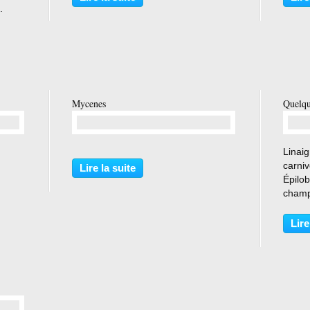
.
Mycenes
Quelqu
…
Linaig
carni
Lire la suite
Épilo
champ
Lire