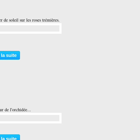
 de soleil sur les roses trémières.
…
 la suite
r de l'orchidée...
…
 la suite