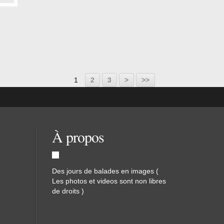
1
2
3
>
>>
À propos
Des jours de balades en images (
Les photos et videos sont non libres
de droits )