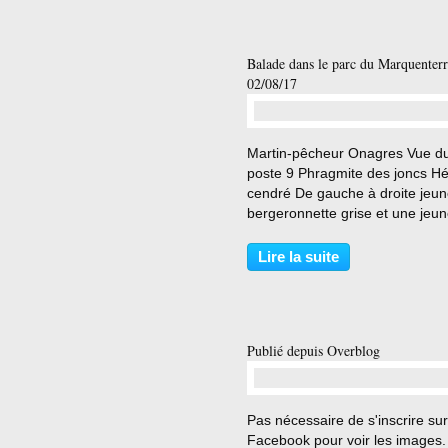
Balade dans le parc du Marquenterr
02/08/17
…
Martin-pêcheur Onagres Vue d
poste 9 Phragmite des joncs H
cendré De gauche à droite jeu
bergeronnette grise et une jeu
bergeronnette printanière se
querellant pour la meilleure pla
Lire la suite
Publié depuis Overblog
…
Pas nécessaire de s'inscrire sur
Facebook pour voir les images.