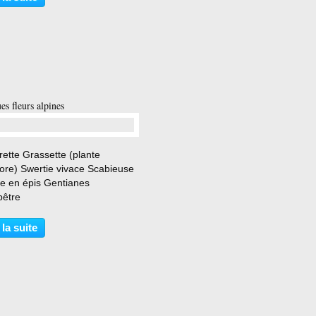
es fleurs alpines
…
rette Grassette (plante
vore) Swertie vivace Scabieuse
be en épis Gentianes
être
 la suite