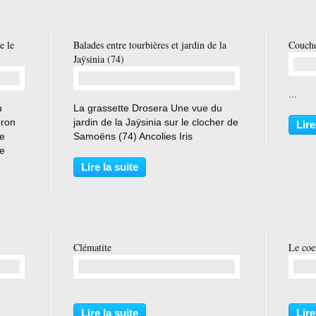
e le
Balades entre tourbières et jardin de la
Coucher
Jaÿsinia (74)
...
…
u
La grassette Drosera Une vue du
éron
jardin de la Jaÿsinia sur le clocher de
Lire
ne
Samoëns (74) Ancolies Iris
ne
Lire la suite
ce
Clématite
Le coeu
…
Lire la suite
Lire