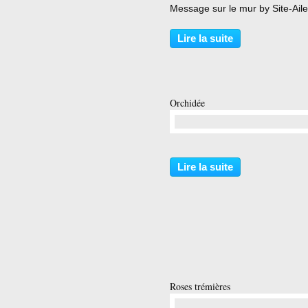
Message sur le mur by Site-Aile
Lire la suite
Orchidée
…
Lire la suite
Roses trémières