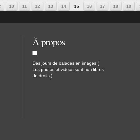
<
10
11
12
13
14
15
16
17
18
19
À propos
Des jours de balades en images (
Les photos et videos sont non libres
de droits )