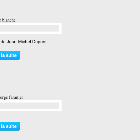
e blanche
…
 de Jean-Michel Dupont
 la suite
orge familier
…
 la suite