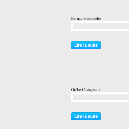
Bernache nonnette
…
Lire la suite
Grèbe Castagneux
…
Lire la suite