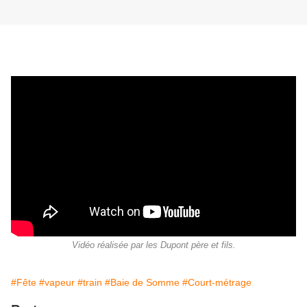
Vidéo réalisée par les Dupont père et fils.
#Fête
#vapeur
#train
#Baie de Somme
#Court-métrage